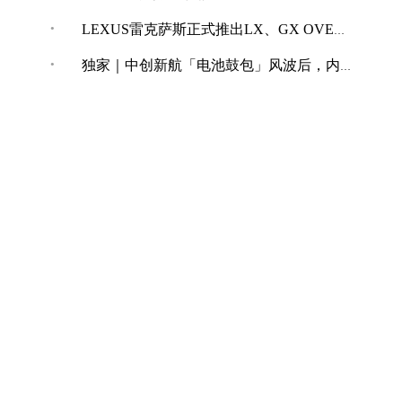
·
LEXUS雷克萨斯正式推出LX、GX OVERTRAIL“黑马藏金版”车型
·
独家｜中创新航「电池鼓包」风波后，内部紧急开展技术改革