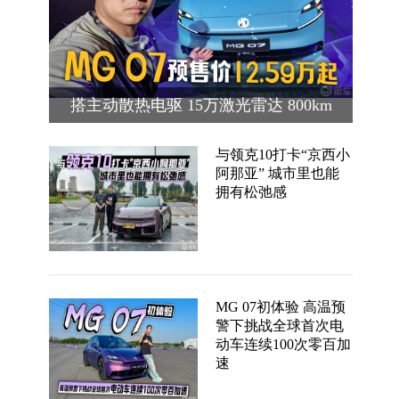
搭主动散热电驱 15万激光雷达 800km
续航 MG 07预售价12.59万起
与领克10打卡“京西小
阿那亚” 城市里也能
拥有松弛感
MG 07初体验 高温预
警下挑战全球首次电
动车连续100次零百加
速