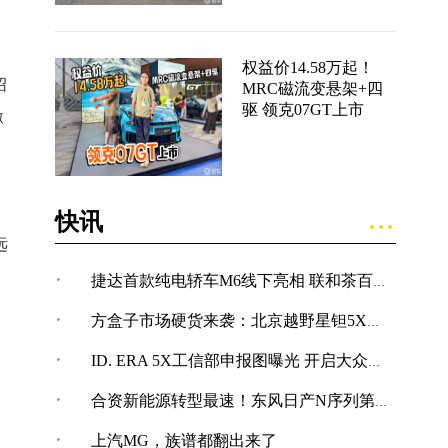
权益价14.58万起！
绍
MRC磁流变悬架+四
驱 领克07GT上市
激
快讯
远
·
捷达首款纯电轿车M6线下亮相 联和茶百道在成都开设限时快闪店
·
方盒子市场硬货来袭：北京越野星钽5X完成申报
·
ID. ERA 5X工信部申报图曝光 开启大众纯电SUV新体验
·
合资新能源转型最速！东风日产N序列第四款车型NX7亮相
·
上汽MG，族谱都翻出来了