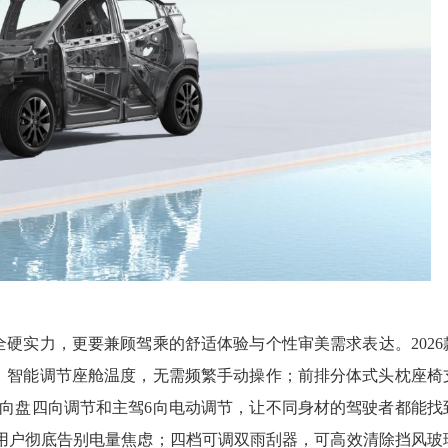
硬实力，更要兼顾驾乘的舒适体验与个性审美需求表达。2026
，智能调节座舱温度，无需频繁手动操作；前排分体式头枕座椅
向盘四向调节和主驾6向电动调节，让不同身材的驾驶者都能找
力用户彻底告别电量焦虑；四档可调双雨刮器，可高效清除挡风玻