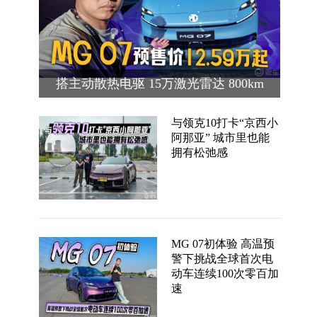
搭主动散热电驱 15万激光雷达 800km
续航 MG 07预售价12.59万起
与领克10打卡“京西小
阿那亚” 城市里也能
拥有松弛感
MG 07初体验 高温预
警下挑战全球首次电
动车连续100次零百加
速