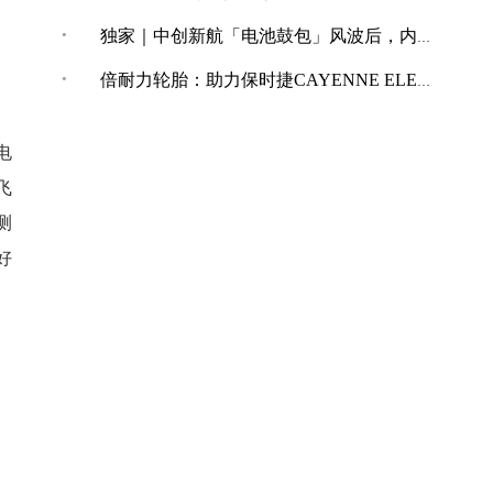
·
独家｜中创新航「电池鼓包」风波后，内部紧急开展技术改革
·
倍耐力轮胎：助力保时捷CAYENNE ELECTRIC创纪录加速表现
电
飞
测
好