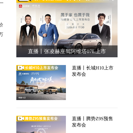
价
万
直播丨张凌赫座驾阿维塔07L上市
直播丨长城H10上市
发布会
直播丨腾势Z9S预售
发布会