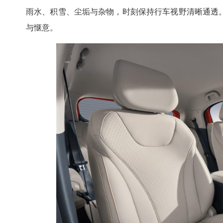
雨水、积雪、尘垢与杂物，时刻保持行车视野清晰通透
与惬意。