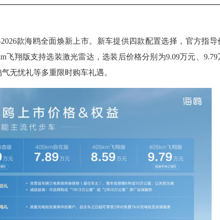
—2026款海鸥全面焕新上市。新车提供四款配置选择，官方指导
05km飞翔版支持选装激光雷达，选装后价格分别为9.09万元、9.79
鸥气无忧礼等多重限时购车礼遇。