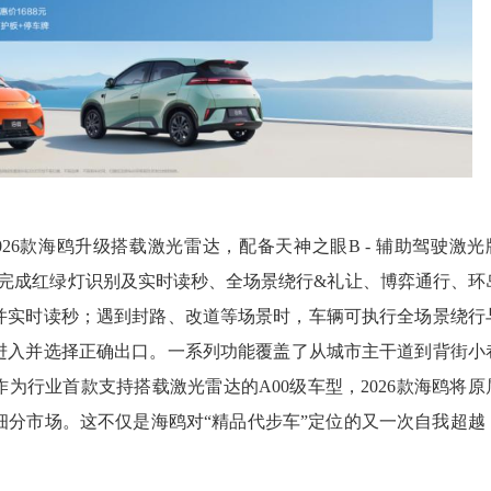
26款海鸥升级搭载激光雷达，配备天神之眼B - 辅助驾驶激光
，可自主完成红绿灯识别及实时读秒、全场景绕行&礼让、博弈通行、环
并实时读秒；遇到封路、改道等场景时，车辆可执行全场景绕行
进入并选择正确出口。一系列功能覆盖了从城市主干道到背街小
为行业首款支持搭载激光雷达的A00级车型，2026款海鸥将原
分市场。这不仅是海鸥对“精品代步车”定位的又一次自我超越