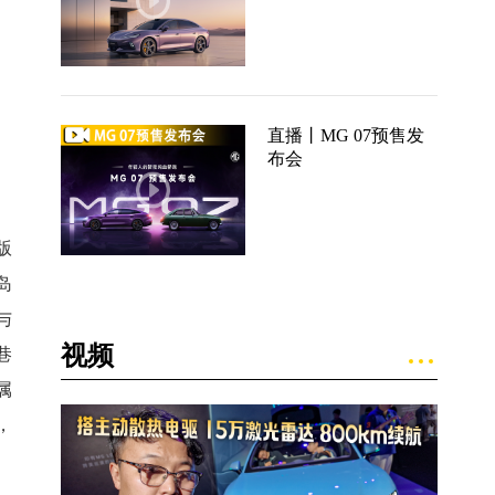
直播丨MG 07预售发
布会
版
岛
与
视频
巷
属
，