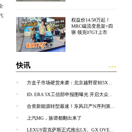
全
代
权益价14.58万起！
MRC磁流变悬架+四
驱 领克07GT上市
快讯
·
方盒子市场硬货来袭：北京越野星钽5X完成申报
·
ID. ERA 5X工信部申报图曝光 开启大众纯电SUV新体验
·
合资新能源转型最速！东风日产N序列第四款车型NX7亮相
·
上汽MG，族谱都翻出来了
·
LEXUS雷克萨斯正式推出LX、GX OVERTRAIL“黑马藏金版”车型