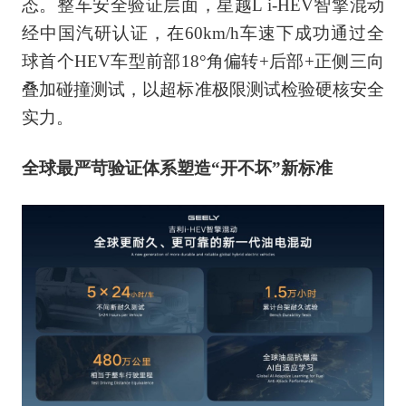
态。整车安全验证层面，星越L i-HEV智擎混动
经中国汽研认证，在60km/h车速下成功通过全
球首个HEV车型前部18°角偏转+后部+正侧三向
叠加碰撞测试，以超标准极限测试检验硬核安全
实力。
全球最严苛验证体系塑造“开不坏”新标准