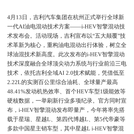
4月13日，吉利汽车集团在杭州正式举行全球新
一代AI油电混动技术方案——i-HEV智擎混动技
术发布会。活动现场，吉利宣布以“五大颠覆”技
术革新为核心，重构油电混动出行体验，树立全
球油混技术新高度。此次发布的i-HEV智擎混动
技术深度融合全球顶尖动力系统与行业前沿三电
技术，依托吉利全域AI 2.0技术赋能，凭借低至
2.22L的实测百公里综合油耗、全球量产最高
48.41%发动机热效率、首个HEV车型1级能效等
硬核数据，一举刷新行业多项纪录。官方同时宣
布，i-HEV智擎混动发布即量产，今年将率先搭
载于星瑞、星越L、第四代博越L、第5代帝豪等
多款中国星主销车型，其中星越L i-HEV智擎混