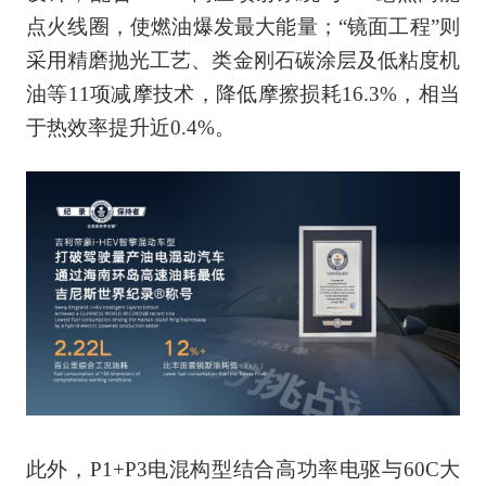
点火线圈，使燃油爆发最大能量；“镜面工程”则
采用精磨抛光工艺、类金刚石碳涂层及低粘度机
油等11项减摩技术，降低摩擦损耗16.3%，相当
于热效率提升近0.4%。
此外，P1+P3电混构型结合高功率电驱与60C大