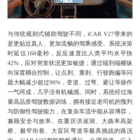
与传统规则式辅助驾驶不同，iCAR V27带来的
是更贴近真人、更加流畅的驾乘感受。系统决策
时延仅160毫秒，反应速度比人类平均水平快
42%，应对突发状况更加敏捷；通过端到端横纵
向深度耦合控制，让点刹、重刹、行驶跑偏等问
题大幅减少超过90%，变道、过弯、避让等操作
一气呵成，几乎没有机械感。同时，系统经过海
量高品质驾驶数据训练，拥有接近老司机的预判
与防御性驾驶能力，在复杂车流中能从容博弈，
兼顾安全与效率。在重庆洪崖洞、大曲率高架
桥、极窄街巷、大盲区弯道等极具挑战的路况