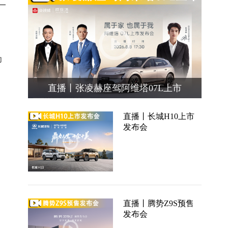
。
为
，
直播丨张凌赫座驾阿维塔07L上市
直播丨长城H10上市
发布会
直播丨腾势Z9S预售
发布会