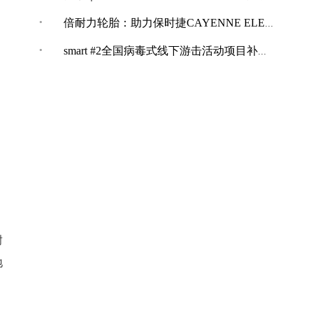
·
倍耐力轮胎：助力保时捷CAYENNE ELECTRIC创纪录加速表现
·
smart #2全国病毒式线下游击活动项目补充公告
耐
地