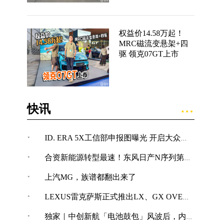
权益价14.58万起！
MRC磁流变悬架+四
驱 领克07GT上市
快讯
·
ID. ERA 5X工信部申报图曝光 开启大众纯电SUV新体验
·
合资新能源转型最速！东风日产N序列第四款车型NX7亮相
·
上汽MG，族谱都翻出来了
·
LEXUS雷克萨斯正式推出LX、GX OVERTRAIL“黑马藏金版”车型
·
独家｜中创新航「电池鼓包」风波后，内部紧急开展技术改革