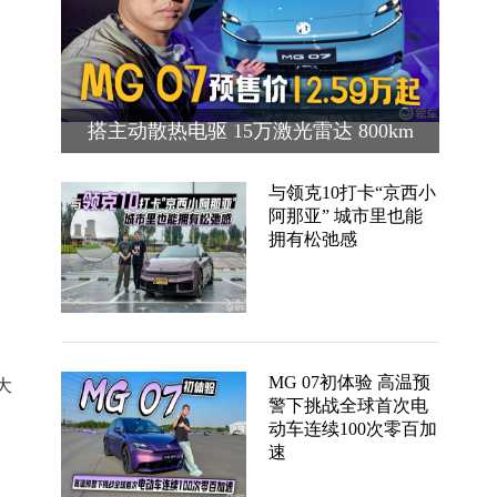
搭主动散热电驱 15万激光雷达 800km
续航 MG 07预售价12.59万起
与领克10打卡“京西小
阿那亚” 城市里也能
拥有松弛感
MG 07初体验 高温预
大
警下挑战全球首次电
动车连续100次零百加
速