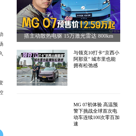
动
搭主动散热电驱 15万激光雷达 800km
场
续航 MG 07预售价12.59万起
与领克10打卡“京西小
入
阿那亚” 城市里也能
拥有松弛感
变
控
MG 07初体验 高温预
警下挑战全球首次电
动车连续100次零百加
速