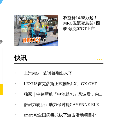
权益价14.58万起！
MRC磁流变悬架+四
驱 领克07GT上市
册
快讯
·
上汽MG，族谱都翻出来了
·
LEXUS雷克萨斯正式推出LX、GX OVERTRAIL“黑马藏金版”车型
·
独家｜中创新航「电池鼓包」风波后，内部紧急开展技术改革
·
倍耐力轮胎：助力保时捷CAYENNE ELECTRIC创纪录加速表现
·
smart #2全国病毒式线下游击活动项目补充公告