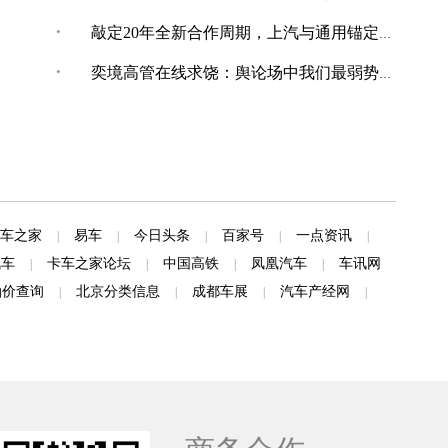
·
敲定20年全新合作周期，上汽与通用锚定“智电+全球化”合作新境
·
奕境高管在线求饶：舆论场中我们最弱势，打不还手骂不能还口
车之家
易车
今日头条
百家号
一点资讯
|
|
|
|
|
汽车
卡车之家论坛
中国高铁
凤凰汽车
车讯网
|
|
|
|
油价查询
北京分类信息
成都车展
汽车产经网
|
|
|
|