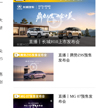
大
研
直播丨长城H10上市发布会
尖
直播丨腾势Z9S预售
5
发布会
惠
创
直播丨MG 07预售发
布会