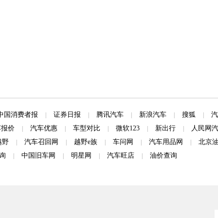
中国消费者报
证券日报
腾讯汽车
新浪汽车
搜狐
汽
|
|
|
|
|
车报价
汽车优惠
车型对比
微软123
新出行
人民网
|
|
|
|
|
越野
汽车召回网
越野e族
车问网
汽车用品网
北京
|
|
|
|
|
询
中国旧车网
明星网
汽车旺店
油价查询
|
|
|
|