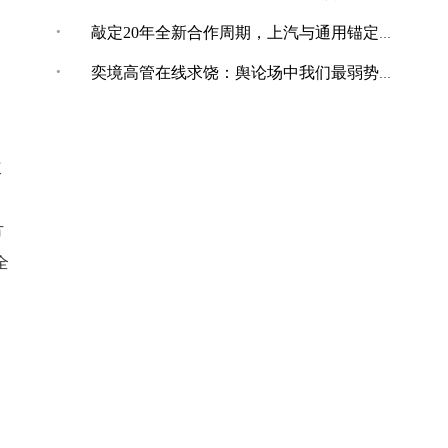
·
敲定20年全新合作周期，上汽与通用锚定“智电+全球化”合作新境
·
奕境高管在线求饶：舆论场中我们最弱势，打不还手骂不能还口
次
方
全