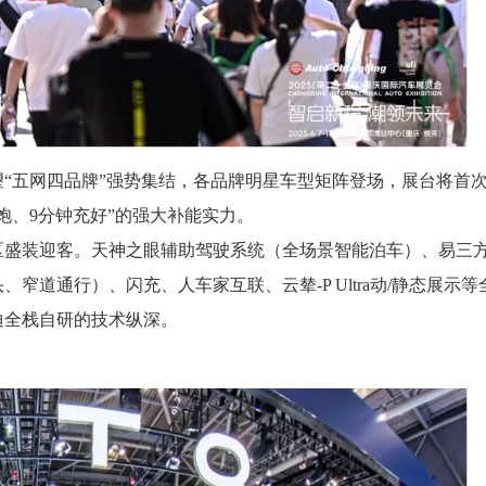
“五网四品牌”强势集结，各品牌明星车型矩阵登场，展台将首
饱、9分钟充好”的强大补能实力。
验区盛装迎客。天神之眼辅助驾驶系统（全场景智能泊车）、易三
道通行）、闪充、人车家互联、云辇-P Ultra动/静态展示等
迪全栈自研的技术纵深。