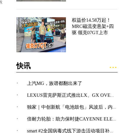
示
权益价14.58万起！
MRC磁流变悬架+四
驱 领克07GT上市
快讯
·
上汽MG，族谱都翻出来了
·
LEXUS雷克萨斯正式推出LX、GX OVERTRAIL“黑马藏金版”车型
·
独家｜中创新航「电池鼓包」风波后，内部紧急开展技术改革
·
倍耐力轮胎：助力保时捷CAYENNE ELECTRIC创纪录加速表现
·
smart #2全国病毒式线下游击活动项目补充公告