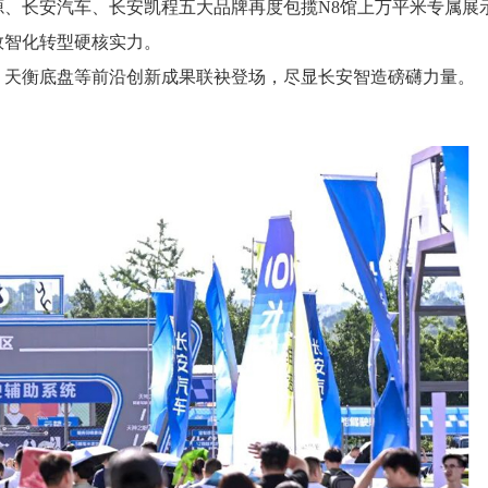
、长安汽车、长安凯程五大品牌再度包揽N8馆上万平米专属展
数智化转型硬核实力。
、天衡底盘等前沿创新成果联袂登场，尽显长安智造磅礴力量。