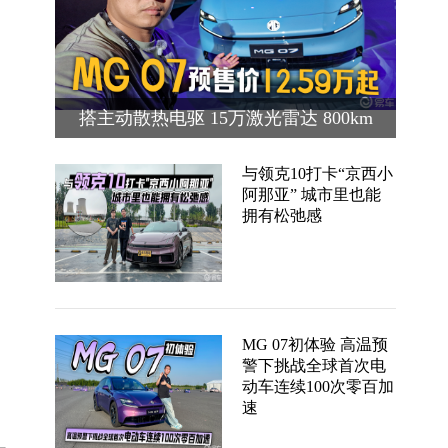
搭主动散热电驱 15万激光雷达 800km
续航 MG 07预售价12.59万起
与领克10打卡“京西小
阿那亚” 城市里也能
拥有松弛感
MG 07初体验 高温预
警下挑战全球首次电
动车连续100次零百加
速