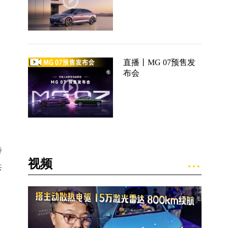
直播丨MG 07预售发
布会
持
视频
共