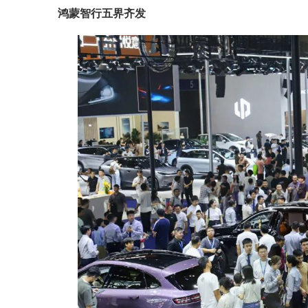
鸿蒙智行五界齐发