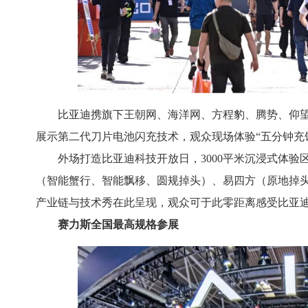
比亚迪携旗下王朝网、海洋网、方程豹、腾势、仰望
展示第二代刀片电池闪充技术，观众现场体验“五分钟充
外场打造比亚迪科技开放日，3000平米沉浸式体
（智能蟹行、智能飘移、圆规掉头）、易四方（原地掉头、窄
产业链与技术秀在此呈现，观众可于此零距离感受比亚
赛力斯全国最高规格参展