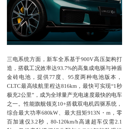
三电系统方面，新车全系基于900V高压架构打
造，搭载工况效率达93.7%的高集成电驱与神盾
金砖电池，提供77度、95度两种电池版本，
CLTC最高续航里程达816km，最快可实现“1秒
极充2公里”，成为全球量产充电速度最快的电车
之一。性能旗舰领克10+搭载双电机四驱系统，
综合最大功率680kW、最大扭矩913N・m，零
百加速仅3.2秒，80-120km/h高速超车仅需2.1