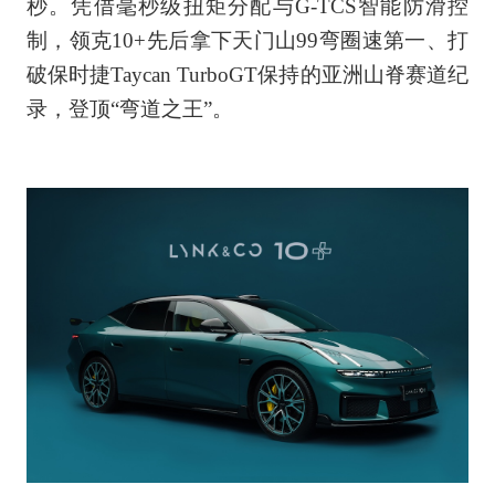
秒。凭借毫秒级扭矩分配与G-TCS智能防滑控
制，领克10+先后拿下天门山99弯圈速第一、打
破保时捷Taycan TurboGT保持的亚洲山脊赛道纪
录，登顶“弯道之王”。