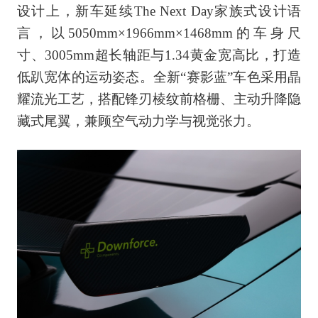
设计上，新车延续The Next Day家族式设计语
言，以5050mm×1966mm×1468mm的车身尺
寸、3005mm超长轴距与1.34黄金宽高比，打造
低趴宽体的运动姿态。全新“赛影蓝”车色采用晶
耀流光工艺，搭配锋刃棱纹前格栅、主动升降隐
藏式尾翼，兼顾空气动力学与视觉张力。