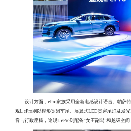
设计方面，ePro家族采用全新电感设计语言。帕萨
观L ePro则以楔形宽阔车尾、展翼式LED贯穿尾灯及发光
音与行政座椅，途观L ePro则配备“女王副驾”和越级