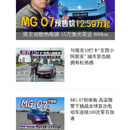
搭主动散热电驱 15万激光雷达 800km
续航 MG 07预售价12.59万起
与领克10打卡“京西小
阿那亚” 城市里也能
拥有松弛感
MG 07初体验 高温预
警下挑战全球首次电
静
动车连续100次零百加
速