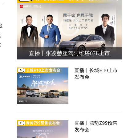
途
旗
享
直播丨张凌赫座驾阿维塔07L上市
直播丨长城H10上市
发布会
直播丨腾势Z9S预售
发布会