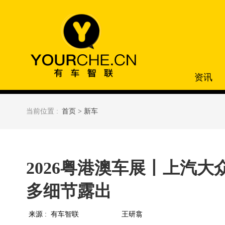
资讯
当前位置 :
首页 >
新车
2026粤港澳车展丨上汽大众eP
多细节露出
来源 :
有车智联
王研翕