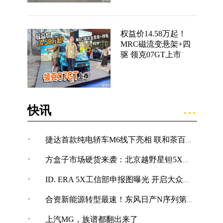
权益价14.58万起！
MRC磁流变悬架+四
驱 领克07GT上市
快讯
·
捷达首款纯电轿车M6线下亮相 联和茶百道在成都开设限时快闪店
·
方盒子市场硬货来袭：北京越野星钽5X完成申报
·
ID. ERA 5X工信部申报图曝光 开启大众纯电SUV新体验
·
合资新能源转型最速！东风日产N序列第四款车型NX7亮相
·
上汽MG，族谱都翻出来了