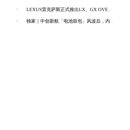
·
LEXUS雷克萨斯正式推出LX、GX OVERTRAIL“黑马藏金版”车型
·
独家｜中创新航「电池鼓包」风波后，内部紧急开展技术改革