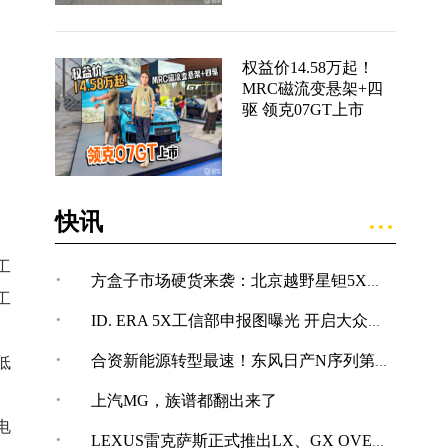
权益价14.58万起！
MRC磁流变悬架+四
驱 领克07GT上市
快讯
工
·
方盒子市场硬货来袭：北京越野星钽5X完成申报
工
·
ID. ERA 5X工信部申报图曝光 开启大众纯电SUV新体验
·
合资新能源转型最速！东风日产N序列第四款车型NX7亮相
低
·
上汽MG，族谱都翻出来了
电
·
LEXUS雷克萨斯正式推出LX、GX OVERTRAIL“黑马藏金版”车型