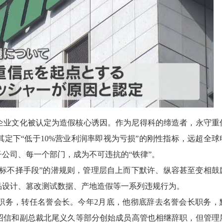
压企业文化被认定为造假核心诱因。作为尼得科的缔造者，永守重
定下“低于10%营业利润率即视为亏损”的刚性指标，远超全球
公司、每一个部门，成为不可违抗的“铁律”。
目标不择手段”的潜规则，管理层自上而下默许、纵容甚至变相鼓
品设计、篡改测试数据、产地造假等一系列违规行为。
事职务，转任名誉会长。今年2月底，他彻底辞去名誉会长职务，
昭信和副总裁北尾义久等部分创始成员高管也相继辞职，但管理