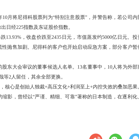
年10月将尼得科股票列为“特别注意股票”，并警告称，若公司内
出日经225指数及东证股价指数。
3.93%，收盘价跌至2435日元，市值蒸发约5000亿日元。投
慌性抛售加剧。尼得科的客户也开始启动应急方案，部分客户暂
的股东大会审议的董事候选人名单。13名董事中，10人将为外部
哉等2人留任，其余全部更换。
”，核心是创始人独裁+高压文化+利润至上+内控失效的叠加恶果
缩影，曾经以“严谨、精细、可靠”著称的日本制造，在逐利化