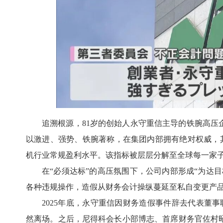
追溯根源，81岁的创始人永守重信主导的铁腕高
以激进、强势、铁腕著称，在集团内部拥有绝对权威，其
机行业常规盈利水平。该指标被层层分解至全球每一家子
在“必须达标”的高压氛围下，公司内部形成“为达
各种违规操作，造假从财务会计操纵蔓延至私自变更产
2025年底，永守重信因财务造假事件辞去代表董
然离场。之后，尼得科会长小部博志、首席财务官佐村