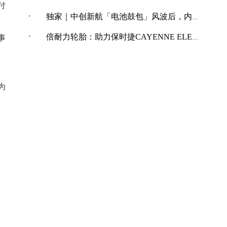
付
·
独家｜中创新航「电池鼓包」风波后，内部紧急开展技术改革
·
倍耐力轮胎：助力保时捷CAYENNE ELECTRIC创纪录加速表现
事
为