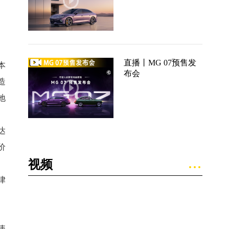
直播丨MG 07预售发
本
布会
造
地
达
价
视频
律
违