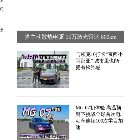
系
。
场
搭主动散热电驱 15万激光雷达 800km
续航 MG 07预售价12.59万起
与领克10打卡“京西小
阿那亚” 城市里也能
拥有松弛感
MG 07初体验 高温预
警下挑战全球首次电
动车连续100次零百加
速