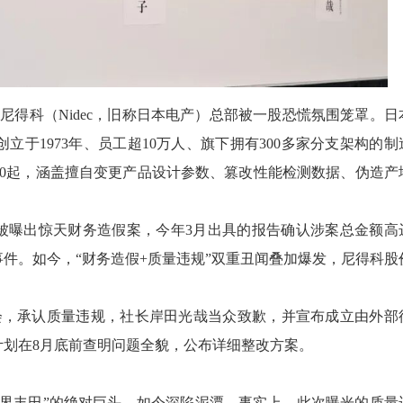
尼得科（Nidec，旧称日本电产）总部被一股恐慌氛围笼罩。日
于1973年、员工超10万人、旗下拥有300多家分支架构的制
00起，涵盖擅自变更产品设计参数、篡改性能检测数据、伪造产
已被曝出惊天财务造假案，今年3月出具的报告确认涉案总金额高
事件。如今，“财务造假+质量违规”双重丑闻叠加爆发，尼得科股
者会，承认质量违规，社长岸田光哉当众致歉，并宣布成立由外部
划在8月底前查明问题全貌，公布详细整改方案。
机界丰田”的绝对巨头，如今深陷泥潭。事实上，此次曝光的质量