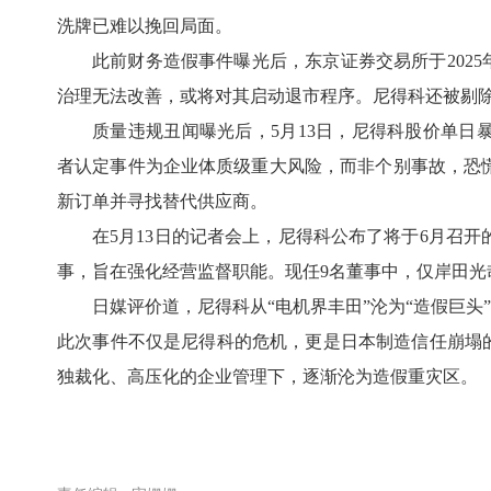
洗牌已难以挽回局面。
此前财务造假事件曝光后，东京证券交易所于2025
治理无法改善，或将对其启动退市程序。尼得科还被剔除
质量违规丑闻曝光后，5月13日，尼得科股价单日暴跌1
者认定事件为企业体质级重大风险，而非个别事故，恐
新订单并寻找替代供应商。
在5月13日的记者会上，尼得科公布了将于6月召开
事，旨在强化经营监督职能。现任9名董事中，仅岸田光
日媒评价道，尼得科从“电机界丰田”沦为“造假巨头
此次事件不仅是尼得科的危机，更是日本制造信任崩塌的
独裁化、高压化的企业管理下，逐渐沦为造假重灾区。