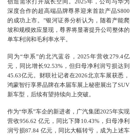
创造需求打开成长空间。2025年，公司与华为
深度合作的超高端品牌尊界迎来首款产品S800
的成功上市。”银河证券分析认为，随着产能爬
坡和规模效应显现，尊界将显著提升公司整体的
单车利润和毛利率水平。
同为“华系”的北汽蓝谷，2025年营收279.4亿
元，同比增长92.53%，但归母净利润亏损达到
45.63亿元。财联社记者在2026北京车展获悉，
鸿蒙智行享界品牌在本届车展上秘密展出了SUV
新车型，后续有望持续向上突破。
作为“华系”车企的新进者，广汽集团2025年实现
营收956.62 亿元，同比下降10.43%，归母净利
润亏损87.84 亿元，同比大幅转亏，成为上述车