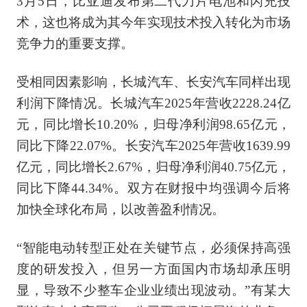
3月5日，比亚迪发布第二代刀片电池和闪充技
术，这也将成为其今年实现技术投入转化为市场
竞争力的重要支撑。
受相同因素影响，长城汽车、长安汽车同样出现
利润下降情况。长城汽车2025年营收2228.24亿
元，同比增长10.20%，归母净利润98.65亿元，
同比下降22.07%。长安汽车2025年营收1639.99
亿元，同比增长2.67%，归母净利润40.75亿元，
同比下降44.34%。双方在财报中均强调今后将
加快全球化布局，以改善盈利情况。
“智能电动转型正处在关键节点，必须保持高强
度的研发投入，但另一方面国内市场却承压明
显，导致不少整车企业业绩出现波动。”有某大