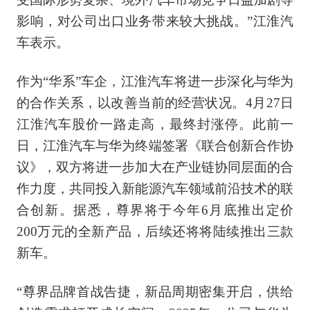
影响，对公司出口业务带来较大挑战。”江淮汽
车表示。
作为“华系”车企，江淮汽车将进一步深化与华为
的合作关系，以改善当前的经营状况。4月27日
江淮汽车股价一路走高，最终封涨停。此前一
日，江淮汽车与华为终端签署《联合创新合作协
议》，双方将进一步加大在产业链协同层面的合
作力度，共同投入新能源汽车领域前沿技术的联
合创新。据悉，尊界将于今年6月底推出定价
200万元的全新产品，后续还将将陆续推出三款
新车。
“尊界品牌首战告捷，新品周期密集开启，供给