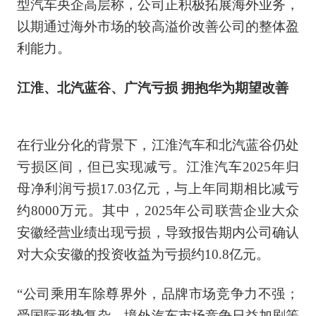
型汽车央企高层称，公司正积极拓展海外业务，
以期通过海外市场的较高溢价改善公司的整体盈
利能力。
江淮、北汽蓝谷、广汽亏损 拥抱华为期望改善
在行业分化的背景下，江淮汽车和北汽蓝谷仍处
亏损区间，但已实现减亏。江淮汽车2025年归
母净利润亏损17.03亿元，与上年同期相比减亏
约8000万元。其中，2025年公司联营企业大众
安徽经营业绩出现亏损，导致报告期内公司确认
对大众安徽的投资收益为亏损约10.8亿元。
“公司乘用车除尊界外，品牌市场竞争力不强；
受国际形势复杂、境外汽车市场竞争日益加剧等