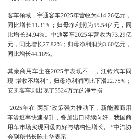
客车领域，宇通客车2025年营收为414.26亿元，
同比增长11.31%；归母净利润为55.54亿元，同
比增长34.94%。中通客车2025年营收为73.29亿
元，同比增长27.82%；归母净利润为3.60亿元，
同比增长44.18%。
其余商用车企在2025年表现不一，江铃汽车同
现“增收不增利”，归母净利润同比下滑22.75%；
安凯客车则出现了5524万元的净亏损。
“2025年在‘两新’政策强力推动下，新能源商用
车渗透率快速提升，叠加出口持续向好，我国商
用车市场实现回暖向好与结构性增长。 ”中汽协
会副秘书长‌陈士华表示。