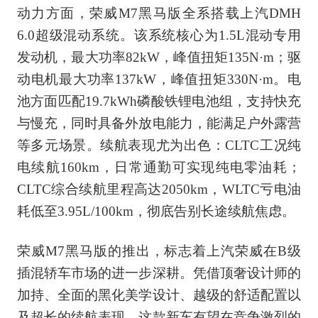
动力方面，荣威M7黑马版全系搭载上汽DMH
6.0超级混动系统。该系统核心为1.5L混动专用
发动机，最大功率82kW，峰值扭矩135N·m；驱
动电机最大功率137kW，峰值扭矩330N·m。电
池方面匹配19.7kWh磷酸铁锂电池组，支持快充
与慢充，同时具备外放电能力，能满足户外露营
等多元场景。续航表现尤为出色：CLTC工况纯
电续航160km，日常通勤可实现纯电零油耗；
CLTC综合续航里程高达2050km，WLTC亏电油
耗低至3.95L/100km，彻底告别长途续航焦虑。
荣威M7黑马版的推出，标志着上汽荣威在B级
插混轿车市场的进一步深耕。凭借顶奢设计师的
加持、全面的黑化美学设计、越级的舒适配置以
及超长的续航表现，这款新车有望在竞争激烈的