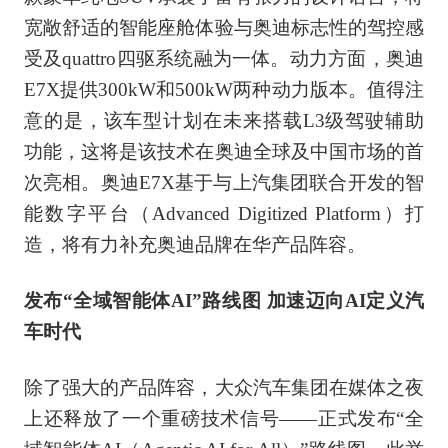
宽敞舒适的智能座舱体验与奥迪标志性的驾控感
受及quattro四驱系统融为一体。动力方面，奥迪
E7X提供300kW和500kW两种动力版本。值得注
意的是，该车型计划在未来搭载L3级驾驶辅助
功能，这将是该技术在奥迪全球及中国市场的首
次亮相。奥迪E7X基于与上汽集团联合开发的智
能数字平台（Advanced Digitized Platform）打
造，将有力补充奥迪品牌在华产品阵容。
发布“全域智能体AI”路线图 加速迈向AI定义汽
车时代
除了强大的产品阵容，大众汽车集团在媒体之夜
上还释放了一个重磅技术信号——正式发布“全