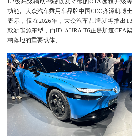
L2级高级辅助驾驶以及持续的OTA远程升级等
功能。大众汽车乘用车品牌中国CEO齐泽凯博士
表示，仅在2026年，大众汽车品牌就将推出13
款新能源车型，而ID. AURA T6正是加速CEA架
构落地的重要载体。