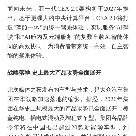
面向未来，新一代CEA 2.0架构将于2027年推
出。基于更强大的中央计算平台，CEA 2.0将打
造“驾舱一体”的统一驾乘体验，实现服务“AI驾
驶”和“AI舱内及云端服务”的复数车载AI智能体
间的高效协同，为消费者带来统一高效、自主智
能的驾乘体验。
战略落地 史上最大产品攻势全面展开
此次媒体之夜发布的车型与技术，是大众汽车集
团在华战略加速落地的缩影。据悉，2026年集
团在华史上规模最大的产品攻势已全面展开，覆
盖纯电、插电式混动及增程式车型。集团各品牌
今年将在中国推出超过20款新能源车型，到