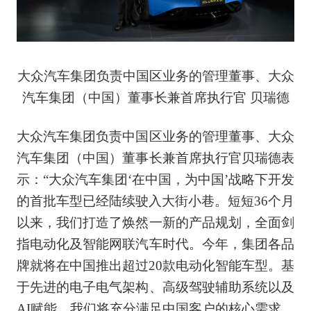
大众汽车集团负责中国区业务的管理董事、大众
汽车集团（中国）董事长兼首席执行官 贝瑞德
大众汽车集团负责中国区业务的管理董事、大众
汽车集团（中国）董事长兼首席执行官贝瑞德表
示：“大众汽车集团‘在中国，为中国’战略下开发
的首批车型已经陆续驶入大街小巷。短短36个月
以来，我们打造了焕然一新的产品规划，全面剑
指电动化及智能网联汽车时代。今年，集团各品
牌就将在中国推出超过20款电动化智能车型。基
于先进的电子电气架构、高级驾驶辅助系统以及
AI赋能，我们将充分满足中国客户的核心需求。