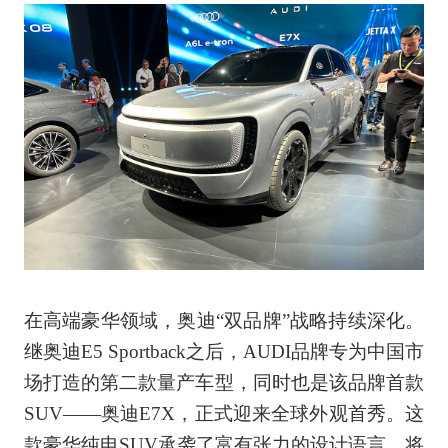
在高端豪华领域，奥迪“双品牌”战略持续深化。
继奥迪E5 Sportback之后，AUDI品牌专为中国市
场打造的第二款量产车型，同时也是该品牌首款
SUV——奥迪E7X，正式迎来全球外观首秀。这
款豪华纯电SUV承袭了富有张力的设计语言，将