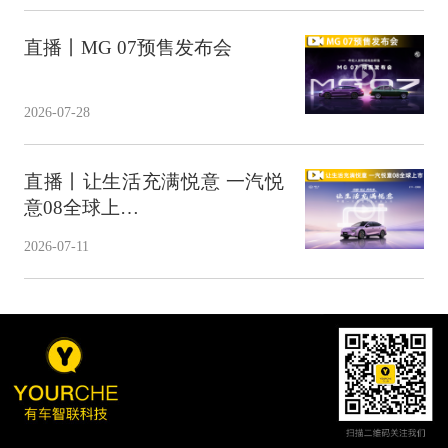
直播丨MG 07预售发布会
2026-07-28
直播丨让生活充满悦意 一汽悦
意08全球上…
2026-07-11