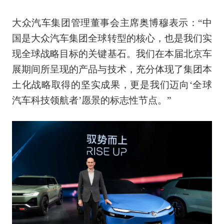
大众汽车集团管理董事会主席奥博穆表示：“中
国是大众汽车集团全球转型的核心，也是我们实
现全球战略目标的关键基石。我们在本届北京车
展期间所呈现的产品与技术，充分体现了集团本
土化战略取得的坚实成果，更是我们迈向‘全球
汽车科技领航者’愿景的标志性节点。”