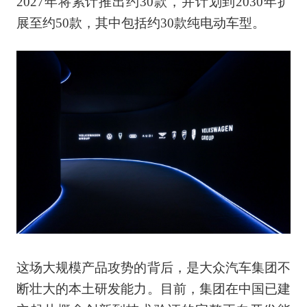
2027年将累计推出约30款，并计划到2030年扩
展至约50款，其中包括约30款纯电动车型。
这场大规模产品攻势的背后，是大众汽车集团不
断壮大的本土研发能力。目前，集团在中国已建