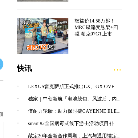
权益价14.58万起！
MRC磁流变悬架+四
驱 领克07GT上市
快讯
·
LEXUS雷克萨斯正式推出LX、GX OVERTRAIL“黑马藏金版”车型
·
独家｜中创新航「电池鼓包」风波后，内部紧急开展技术改革
·
倍耐力轮胎：助力保时捷CAYENNE ELECTRIC创纪录加速表现
册
·
smart #2全国病毒式线下游击活动项目补充公告
·
敲定20年全新合作周期，上汽与通用锚定“智电+全球化”合作新境