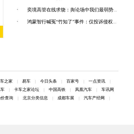
·
奕境高管在线求饶：舆论场中我们最弱势，打不还手骂不能还口
·
鸿蒙智行喊冤“竹知了”事件：仅投诉侵权内容，共下架144条！
车之家
易车
今日头条
百家号
一点资讯
|
|
|
|
|
汽车
卡车之家论坛
中国高铁
凤凰汽车
车讯网
|
|
|
|
油价查询
北京分类信息
成都车展
汽车产经网
|
|
|
|