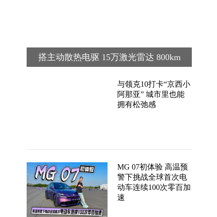
搭主动散热电驱 15万激光雷达 800km
续航 MG 07预售价12.59万起
与领克10打卡“京西小
阿那亚” 城市里也能
拥有松弛感
MG 07初体验 高温预
警下挑战全球首次电
动车连续100次零百加
速