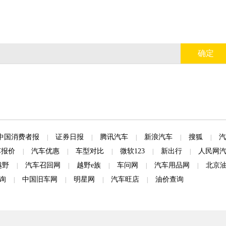
确定
中国消费者报
证券日报
腾讯汽车
新浪汽车
搜狐
汽
|
|
|
|
|
车报价
汽车优惠
车型对比
微软123
新出行
人民网
|
|
|
|
|
越野
汽车召回网
越野e族
车问网
汽车用品网
北京
|
|
|
|
|
询
中国旧车网
明星网
汽车旺店
油价查询
|
|
|
|