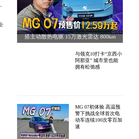
，
全
搭主动散热电驱 15万激光雷达 800km
续航 MG 07预售价12.59万起
与领克10打卡“京西小
阿那亚” 城市里也能
拥有松弛感
MG 07初体验 高温预
警下挑战全球首次电
动车连续100次零百加
速