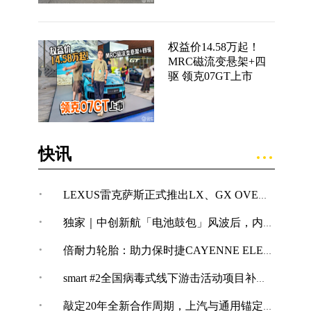
权益价14.58万起！
MRC磁流变悬架+四
驱 领克07GT上市
快讯
·
LEXUS雷克萨斯正式推出LX、GX OVERTRAIL“黑马藏金版”车型
·
独家｜中创新航「电池鼓包」风波后，内部紧急开展技术改革
·
倍耐力轮胎：助力保时捷CAYENNE ELECTRIC创纪录加速表现
·
smart #2全国病毒式线下游击活动项目补充公告
·
敲定20年全新合作周期，上汽与通用锚定“智电+全球化”合作新境