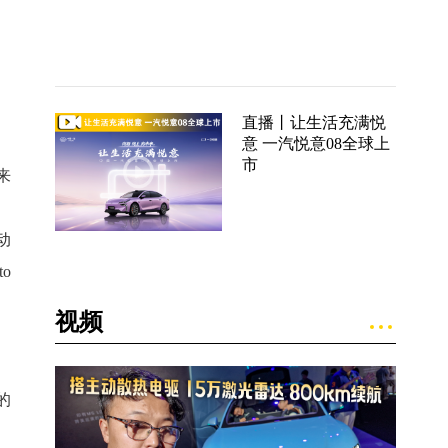
直播丨让生活充满悦
意 一汽悦意08全球上
市
来
动
o
、
视频
的