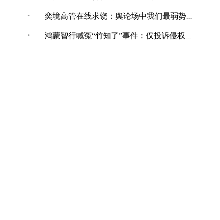
·
奕境高管在线求饶：舆论场中我们最弱势，打不还手骂不能还口
·
鸿蒙智行喊冤“竹知了”事件：仅投诉侵权内容，共下架144条！