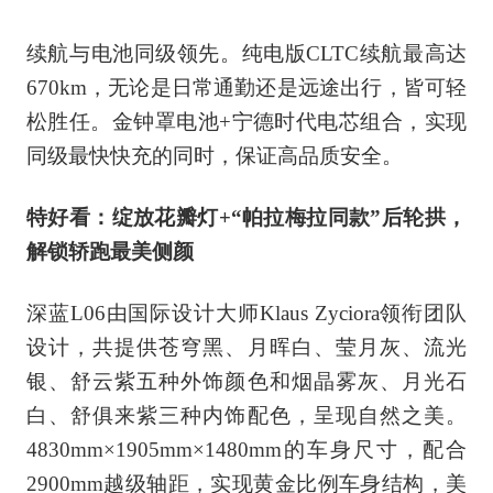
续航与电池同级领先。纯电版CLTC续航最高达
670km，无论是日常通勤还是远途出行，皆可轻
松胜任。金钟罩电池+宁德时代电芯组合，实现
同级最快快充的同时，保证高品质安全。
特好看：绽放花瓣灯+“帕拉梅拉同款”后轮拱，
解锁轿跑最美侧颜
深蓝L06由国际设计大师Klaus Zyciora领衔团队
设计，共提供苍穹黑、月晖白、莹月灰、流光
银、舒云紫五种外饰颜色和烟晶雾灰、月光石
白、舒俱来紫三种内饰配色，呈现自然之美。
4830mm×1905mm×1480mm的车身尺寸，配合
2900mm越级轴距，实现黄金比例车身结构，美