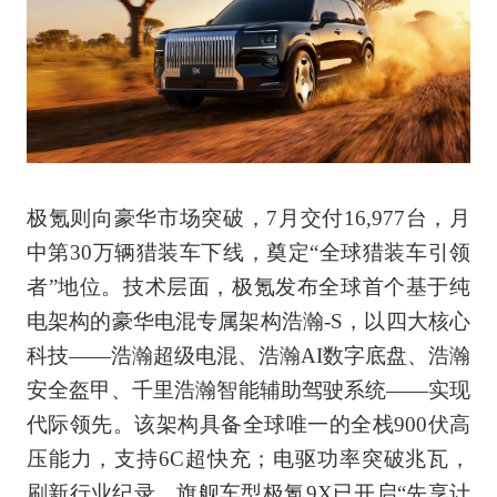
极氪则向豪华市场突破，7月交付16,977台，月
中第30万辆猎装车下线，奠定“全球猎装车引领
者”地位。技术层面，极氪发布全球首个基于纯
电架构的豪华电混专属架构浩瀚-S，以四大核心
科技——浩瀚超级电混、浩瀚AI数字底盘、浩瀚
安全盔甲、千里浩瀚智能辅助驾驶系统——实现
代际领先。该架构具备全球唯一的全栈900伏高
压能力，支持6C超快充；电驱功率突破兆瓦，
刷新行业纪录。旗舰车型极氪9X已开启“先享计