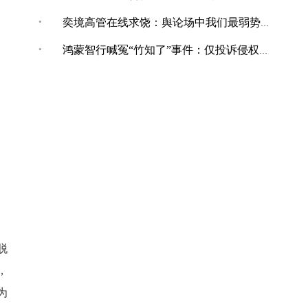
·
奕境高管在线求饶：舆论场中我们最弱势，打不还手骂不能还口
·
鸿蒙智行喊冤“竹知了”事件：仅投诉侵权内容，共下架144条！
脱
，
为