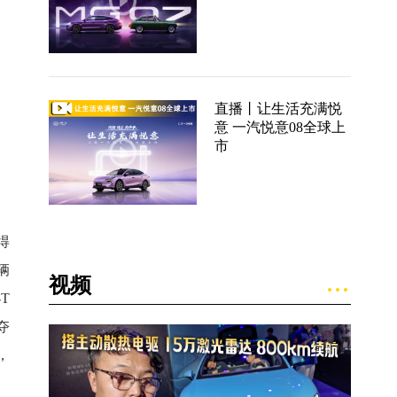
直播丨让生活充满悦
意 一汽悦意08全球上
市
得
辆
视频
T
夺
，