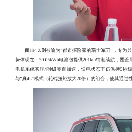
而Hi4-Z则被喻为“都市探险家的瑞士军刀”，专为兼
势体现在：59.05kWh电池包提供201km纯电续航，覆
电机系统实现4秒级零百加速，馈电状态下仍保持5秒级加
与“真4L”模式（轮端扭矩放大20倍）的组合，使其通