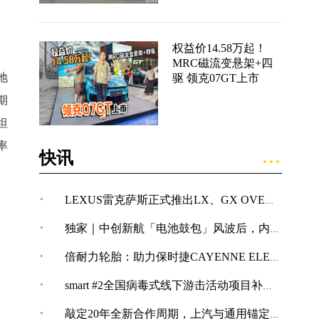
权益价14.58万起！
MRC磁流变悬架+四
地
驱 领克07GT上市
期
坦
率
快讯
·
LEXUS雷克萨斯正式推出LX、GX OVERTRAIL“黑马藏金版”车型
·
独家｜中创新航「电池鼓包」风波后，内部紧急开展技术改革
·
倍耐力轮胎：助力保时捷CAYENNE ELECTRIC创纪录加速表现
·
smart #2全国病毒式线下游击活动项目补充公告
·
敲定20年全新合作周期，上汽与通用锚定“智电+全球化”合作新境