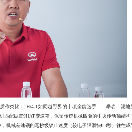
作类比：“Hi4-T如同越野界的十项全能选手——攀岩、泥地
T发动机匹配纵置9HAT变速箱，保留传统机械四驱的中央传动轴结构
，机械差速锁的毫秒级锁止速度（较电子限滑快0.3秒）往往成