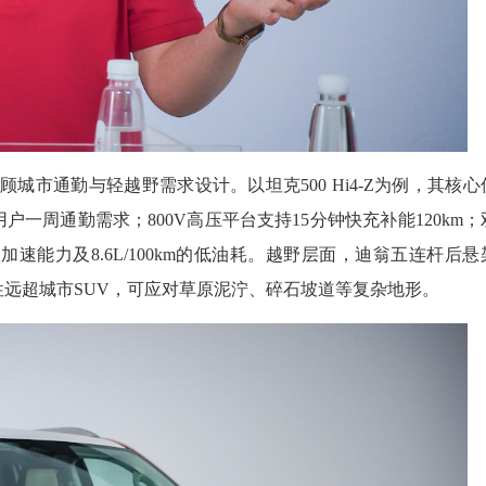
顾城市通勤与轻越野需求设计。以坦克500 Hi4-Z为例，其核心
盖用户一周通勤需求；800V高压平台支持15分钟快充补能120km；
速能力及8.6L/100km的低油耗。越野层面，迪翁五连杆后悬
过性远超城市SUV，可应对草原泥泞、碎石坡道等复杂地形。