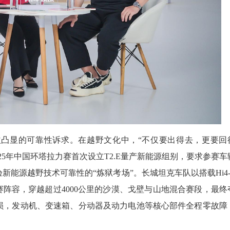
凸显的可靠性诉求。在越野文化中，“不仅要出得去，更要回
25年中国环塔拉力赛首次设立T2.E量产新能源组别，要求参赛车
能源越野技术可靠性的“炼狱考场”。长城坦克车队以搭载Hi4-
组成参赛阵容，穿越超过4000公里的沙漠、戈壁与山地混合赛段，最终
损，发动机、变速箱、分动器及动力电池等核心部件全程零故障