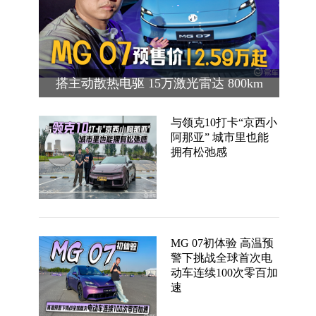
搭主动散热电驱 15万激光雷达 800km
续航 MG 07预售价12.59万起
与领克10打卡“京西小
阿那亚” 城市里也能
拥有松弛感
MG 07初体验 高温预
警下挑战全球首次电
动车连续100次零百加
速