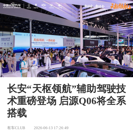
长安“天枢领航”辅助驾驶技
术重磅登场 启源Q06将全系
搭载
有车CLUB
2026-06-13 17:26:49