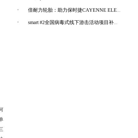
·
倍耐力轮胎：助力保时捷CAYENNE ELECTRIC创纪录加速表现
·
smart #2全国病毒式线下游击活动项目补充公告
何
单
三