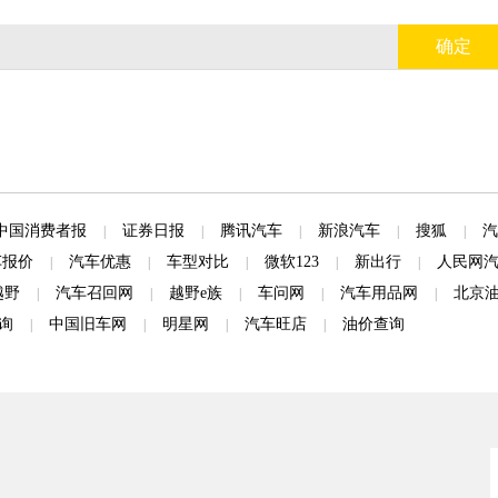
确定
中国消费者报
证券日报
腾讯汽车
新浪汽车
搜狐
汽
|
|
|
|
|
车报价
汽车优惠
车型对比
微软123
新出行
人民网
|
|
|
|
|
越野
汽车召回网
越野e族
车问网
汽车用品网
北京
|
|
|
|
|
询
中国旧车网
明星网
汽车旺店
油价查询
|
|
|
|