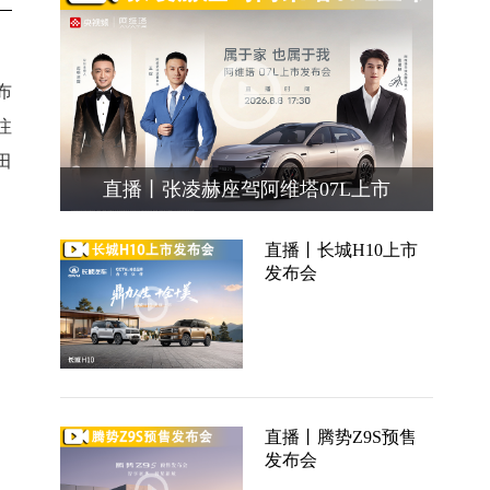
布
注
田
直播丨张凌赫座驾阿维塔07L上市
直播丨长城H10上市
发布会
直播丨腾势Z9S预售
发布会