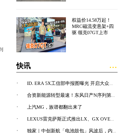
权益价14.58万起！
MRC磁流变悬架+四
驱 领克07GT上市
到
快讯
·
ID. ERA 5X工信部申报图曝光 开启大众纯电SUV新体验
·
合资新能源转型最速！东风日产N序列第四款车型NX7亮相
·
上汽MG，族谱都翻出来了
·
LEXUS雷克萨斯正式推出LX、GX OVERTRAIL“黑马藏金版”车型
·
独家｜中创新航「电池鼓包」风波后，内部紧急开展技术改革