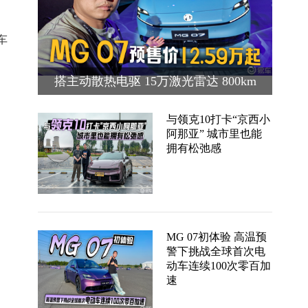
车
搭主动散热电驱 15万激光雷达 800km
续航 MG 07预售价12.59万起
与领克10打卡“京西小
阿那亚” 城市里也能
拥有松弛感
MG 07初体验 高温预
警下挑战全球首次电
动车连续100次零百加
速