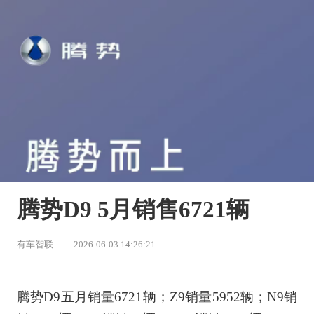
腾势D9 5月销售6721辆
有车智联
2026-06-03 14:26:21
腾势
D9五
月销量
6721
辆；
Z9
销量
5952
辆；
N9
销