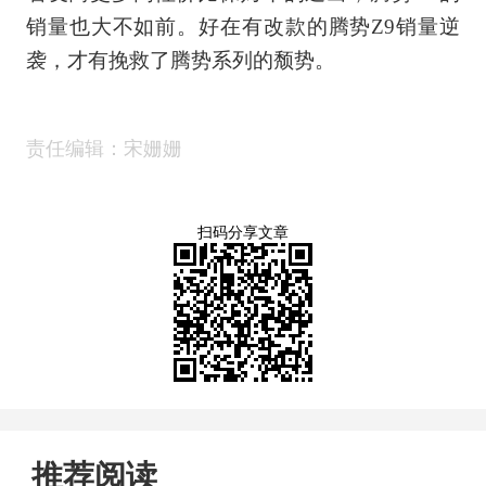
销量也大不如前。好在有改款的腾势
Z9
销量逆
袭，才有挽救了腾势系列的颓势。
责任编辑：宋姗姗
扫码分享文章
推荐阅读