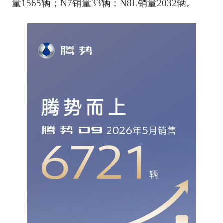
量
1565
辆；
N7
销量
33
辆；
N8L
销量
2032
辆。