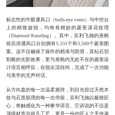
标志性的牛眼通风口（bulls-eye vents）与中控台
上的精致旋钮，均饰有精妙的菱形滚花纹理
（Diamond Knurling）。其中，宾利飞驰的座舱
前后排通风口分别拥有5,331个和3,500个菱形图
案。这不仅确保了操作的精准与防滑，其钻石切
割般的光影效果，更与座舱内无处不在的菱形设
计语言相呼应，在指尖流转间，完成了一次功能
与美学的无声对话。
从方向盘的每一次温柔握持，到目光掠过天然木
纹与石质肌理的每一次停留，宾利飞驰以极致匠
心，将触感化为一种奢华语言。它诉说的不仅是
顶级材质与超凡工艺，更是一份由匠人之手传递