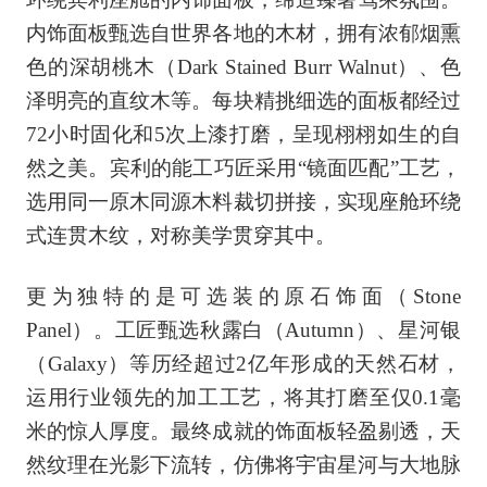
内饰面板甄选自世界各地的木材，拥有浓郁烟熏
色的深胡桃木（Dark Stained Burr Walnut）、色
泽明亮的直纹木等。每块精挑细选的面板都经过
72小时固化和5次上漆打磨，呈现栩栩如生的自
然之美。宾利的能工巧匠采用“镜面匹配”工艺，
选用同一原木同源木料裁切拼接，实现座舱环绕
式连贯木纹，对称美学贯穿其中。
更为独特的是可选装的原石饰面（Stone
Panel）。工匠甄选秋露白（Autumn）、星河银
（Galaxy）等历经超过2亿年形成的天然石材，
运用行业领先的加工工艺，将其打磨至仅0.1毫
米的惊人厚度。最终成就的饰面板轻盈剔透，天
然纹理在光影下流转，仿佛将宇宙星河与大地脉