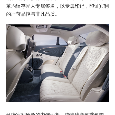
革均留存匠人专属签名，以专属印记，印证宾利
的严苛品控与非凡品质。
环绕宾利座舱的内饰面板，缔造臻奢驾乘氛围。