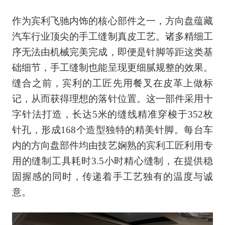
作为宾利飞驰内饰的核心部件之一，方向盘蕴藏
汽车行业顶尖的手工缝制真皮工艺。诸多精细工
序无法由机械完美完成，即便是针脚等距这类基
础细节，手工缝制也能呈现更细腻规整的效果。
缝合之前，宾利的工匠先用餐叉在皮革上做标
记，从而获得理想的落针位置。这一部件采用十
字针法打造，长达5米的缝线精准穿梭于352枚
针孔，形成168个造型独特的精美针脚。每台车
内的方向盘部件均由技艺娴熟的宾利工匠利用专
用的缝制工具耗时3.5小时精心缝制，在提供稳
固握感的同时，传递着手工艺独有的温度与诚
意。