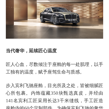
当代奢华，延续匠心温度
匠人心血，尽数倾注于座舱的每一处肌理，以手
工独有的温度，赋予座驾生命与质感。
步入宾利飞驰座舱，目光所及之处，皆被细腻匠
心所包裹。内饰蕴藏350块甄选真皮，并经由
141名宾利工匠采用长达3千米缝线，手工匠造
座舱内的60个定制部件。为确保宾利飞驰的奢华