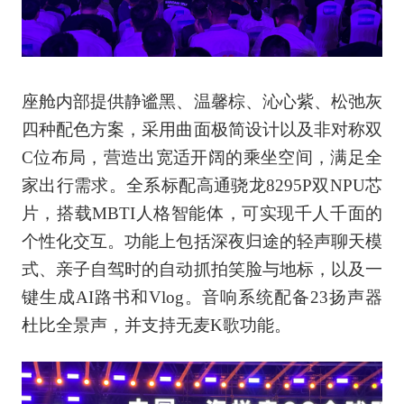
座舱内部提供静谧黑、温馨棕、沁心紫、松弛灰
四种配色方案，采用曲面极简设计以及非对称双
C位布局，营造出宽适开阔的乘坐空间，满足全
家出行需求。全系标配高通骁龙8295P双NPU芯
片，搭载MBTI人格智能体，可实现千人千面的
个性化交互。功能上包括深夜归途的轻声聊天模
式、亲子自驾时的自动抓拍笑脸与地标，以及一
键生成AI路书和Vlog。音响系统配备23扬声器
杜比全景声，并支持无麦K歌功能。