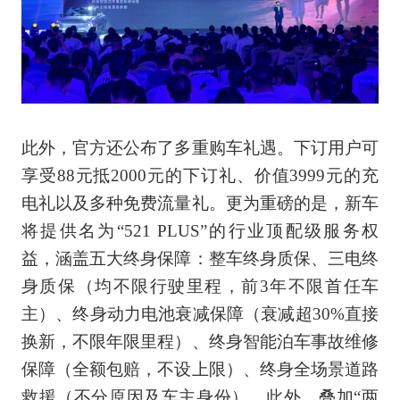
此外，官方还公布了多重购车礼遇。下订用户可
享受88元抵2000元的下订礼、价值3999元的充
电礼以及多种免费流量礼。更为重磅的是，新车
将提供名为“521 PLUS”的行业顶配级服务权
益，涵盖五大终身保障：整车终身质保、三电终
身质保（均不限行驶里程，前3年不限首任车
主）、终身动力电池衰减保障（衰减超30%直接
换新，不限年限里程）、终身智能泊车事故维修
保障（全额包赔，不设上限）、终身全场景道路
救援（不分原因及车主身份）。此外，叠加“两