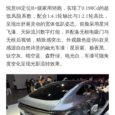
悦意08定位B+级家用轿跑，实现了0.198Cd的超
低风阻系数，配合1:4.1轮轴比与1:2.1轮高比，
呈现出舒展灵动的宽体低趴姿态。前脸采用星河
飞瀑、天际流川数字灯组，并配备无框电吸门与
无框后视镜，精致感突出。外观颜色提供6款灵
感源自自然诗意的融光车漆：星辰紫、极夜黑、
钛空灰、晴空蓝、森野绿、电光白，车漆可随角
度变化呈现光影流转效果。