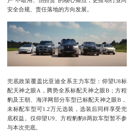
户“不敢用、怕担责”的核心痛点，更推动行业向
安全合规、责任落地的方向发展。
兜底政策覆盖比亚迪全系主力车型：仰望U8标
配天神之眼A，腾势全系标配天神之眼B；方程
豹及王朝、海洋网部分车型已标配天神之眼B，
未标配车型可1.2万元选装，选装后同样享受兜
底权益。仅仰望U9、方程豹豹8两款车型暂不参
与本次兜底。