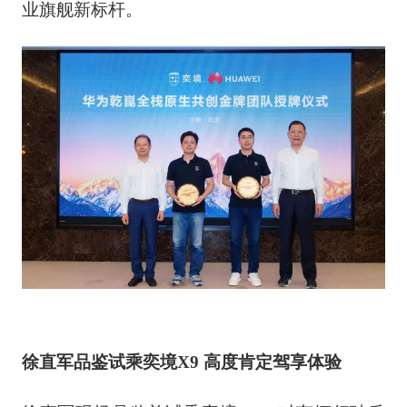
业旗舰新标杆。
徐直军品鉴试乘奕境X9 高度肯定驾享体验