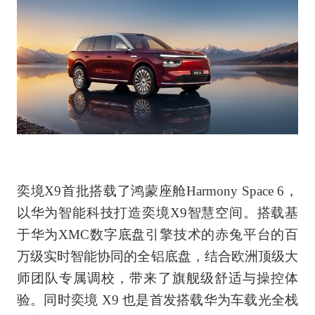
奕境X9首批搭载了鸿蒙座舱Harmony Space 6，
以华为智能科技打造奕境X9智慧空间。搭载基
于华为XMC数字底盘引擎技术的赤兔平台的百
万级实时智能协同的全铝底盘，结合欧洲顶级大
师团队专属调校，带来了旗舰级舒适与操控体
验。同时奕境 X9 也是首发搭载华为车载光全栈