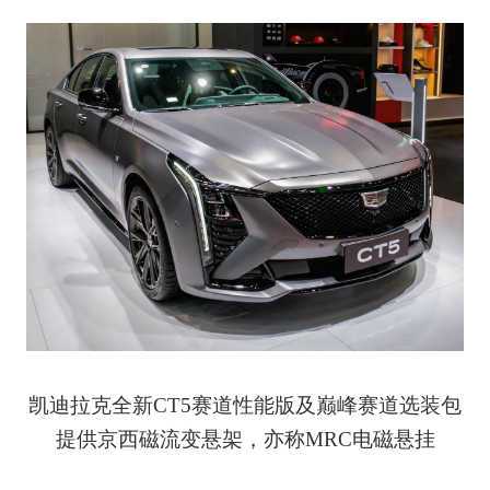
凯迪拉克全新CT5赛道性能版及巅峰赛道选装包
提供京西磁流变悬架，亦称MRC电磁悬挂