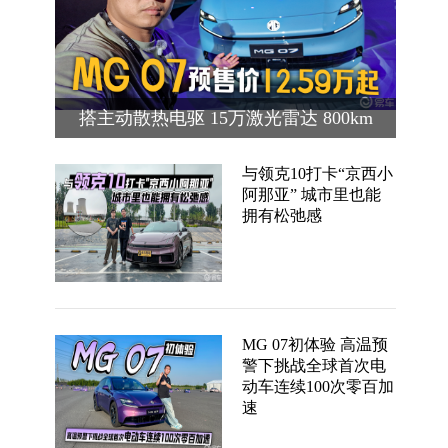
搭主动散热电驱 15万激光雷达 800km
续航 MG 07预售价12.59万起
与领克10打卡“京西小
阿那亚” 城市里也能
拥有松弛感
MG 07初体验 高温预
警下挑战全球首次电
动车连续100次零百加
速