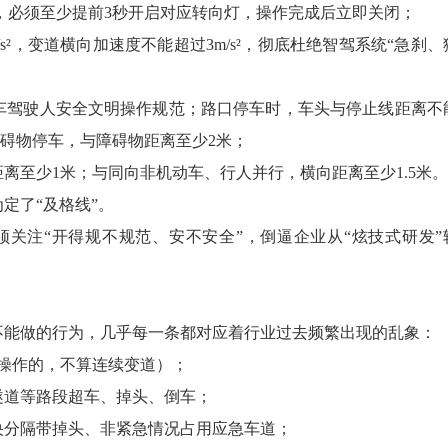
，必须至少提前3秒开启对应转向灯，操作完成后立即关闭；
²，变道横向加速度不能超过3m/s²，彻底杜绝智驾系统“急刹、
车驾驶人安全文明操作规范；路口停车时，车头与停止线距离不
障碍物停车，与障碍物距离至少2米；
离至少1米；与同向非机动车、行人并行，横向距离至少1.5米
定了“及格线”。
须关注“开得规不规范、安不安全”，倒逼企业从“炫技式研发”
不能做的行为，几乎每一条都对应着行业过去频繁出现的乱象：
次操作的，不算连续变道）；
隧道等路段超车、掉头、倒车；
央分隔带掉头、非紧急情况占用应急车道；