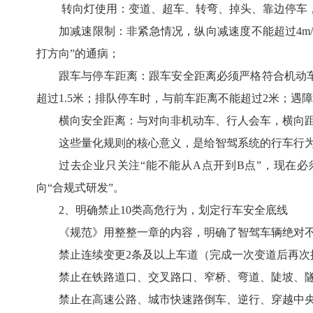
转向灯使用：变道、超车、转弯、掉头、靠边停车
加减速限制：非紧急情况，纵向减速度不能超过4m/s
打方向”的通病；
跟车与停车距离：跟车安全距离必须严格符合机动
超过1.5米；排队停车时，与前车距离不能超过2米；遇
横向安全距离：与对向非机动车、行人会车，横向距
这些量化规则的核心意义，是给智驾系统的行车行为
过去企业只关注“能不能从A点开到B点”，现在必
向“合规式研发”。
2、明确禁止10类高危行为，划定行车安全底线
《规范》用整整一章的内容，明确了智驾车辆绝对
禁止连续变更2条及以上车道（完成一次变道后再
禁止在铁路道口、交叉路口、窄桥、弯道、陡坡、
禁止在高速公路、城市快速路倒车、逆行、穿越中