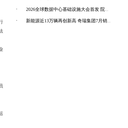
·
2026全球数据中心基础设施大会首发 院士领衔 100+头部企业已确认
·
新能源近13万辆再创新高 奇瑞集团7月销量27.7万辆 同比增长23.3%
行
法
业
员
运