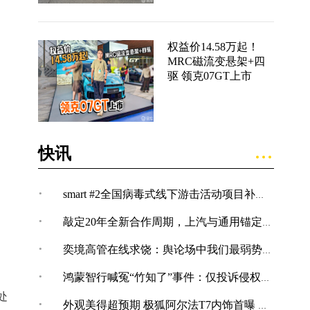
权益价14.58万起！
MRC磁流变悬架+四
驱 领克07GT上市
快讯
·
smart #2全国病毒式线下游击活动项目补充公告
·
敲定20年全新合作周期，上汽与通用锚定“智电+全球化”合作新境
·
奕境高管在线求饶：舆论场中我们最弱势，打不还手骂不能还口
·
鸿蒙智行喊冤“竹知了”事件：仅投诉侵权内容，共下架144条！
处
·
外观美得超预期 极狐阿尔法T7内饰首曝 又双叒叕超预期！