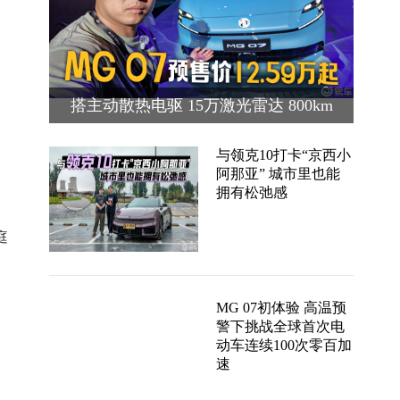
搭主动散热电驱 15万激光雷达 800km
续航 MG 07预售价12.59万起
与领克10打卡“京西小
阿那亚” 城市里也能
拥有松弛感
庭
MG 07初体验 高温预
警下挑战全球首次电
动车连续100次零百加
速