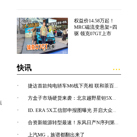
权益价14.58万起！
MRC磁流变悬架+四
驱 领克07GT上市
快讯
·
捷达首款纯电轿车M6线下亮相 联和茶百道在成都开设限时快闪店
·
方盒子市场硬货来袭：北京越野星钽5X完成申报
点
·
ID. ERA 5X工信部申报图曝光 开启大众纯电SUV新体验
·
合资新能源转型最速！东风日产N序列第四款车型NX7亮相
·
上汽MG，族谱都翻出来了