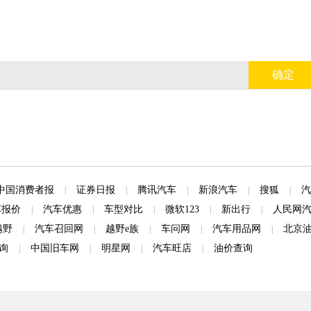
确定
中国消费者报
证券日报
腾讯汽车
新浪汽车
搜狐
汽
|
|
|
|
|
车报价
汽车优惠
车型对比
微软123
新出行
人民网
|
|
|
|
|
越野
汽车召回网
越野e族
车问网
汽车用品网
北京
|
|
|
|
|
询
中国旧车网
明星网
汽车旺店
油价查询
|
|
|
|