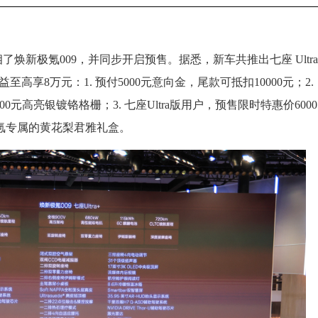
焕新极氪009，并同步开启预售。据悉，新车共推出七座 Ultra
权益至高享8万元：1. 预付5000元意向金，尾款可抵扣10000元；2.
0元高亮银镀铬格栅；3. 七座Ultra版用户，预售限时特惠价6000
元极氪专属的黄花梨君雅礼盒。