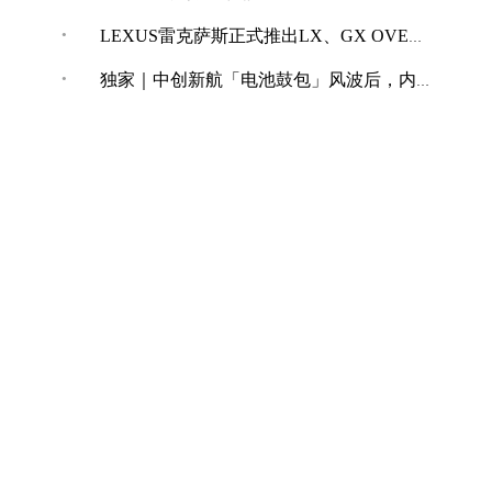
·
LEXUS雷克萨斯正式推出LX、GX OVERTRAIL“黑马藏金版”车型
·
独家｜中创新航「电池鼓包」风波后，内部紧急开展技术改革