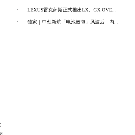
·
LEXUS雷克萨斯正式推出LX、GX OVERTRAIL“黑马藏金版”车型
·
独家｜中创新航「电池鼓包」风波后，内部紧急开展技术改革
，
化
奇