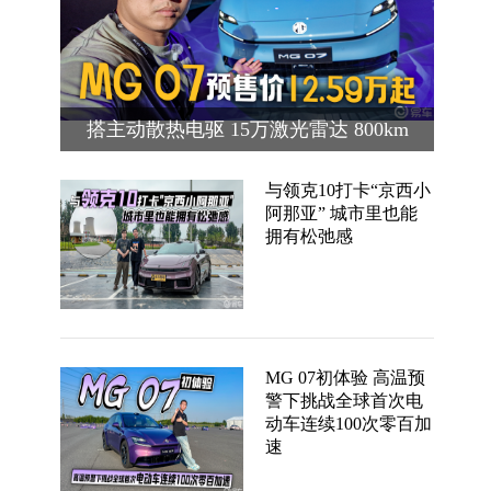
搭主动散热电驱 15万激光雷达 800km
续航 MG 07预售价12.59万起
与领克10打卡“京西小
阿那亚” 城市里也能
拥有松弛感
MG 07初体验 高温预
警下挑战全球首次电
动车连续100次零百加
速