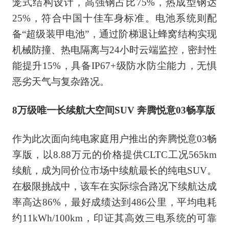
笼式结构设计，高强钢占比75%，热成型钢达
25%，符合中国十佳车身标准。电池系统则配
备“超级装甲电池”，通过阶梯退让蜂窝结构实现
机械防撞、热电隔离与24小时云端监控，密封性
能提升15%，具备IP67+级防水防尘能力，无惧
恶劣天气与复杂路况。
8万级唯一长续航大空间SUV 奔腾悦意03畅享版
作为此次面向纯电家庭用户推出的奔腾悦意03畅
享版，以8.88万元的价格提供CLTC工况565km
续航，成为同价位市场中续航最长的纯电SUV。
在极限挑战中，该车在实际综合路况下续航达成
率高达86%，最好成绩达到486公里，平均电耗
约11kWh/100km，印证其高效三电系统的可靠