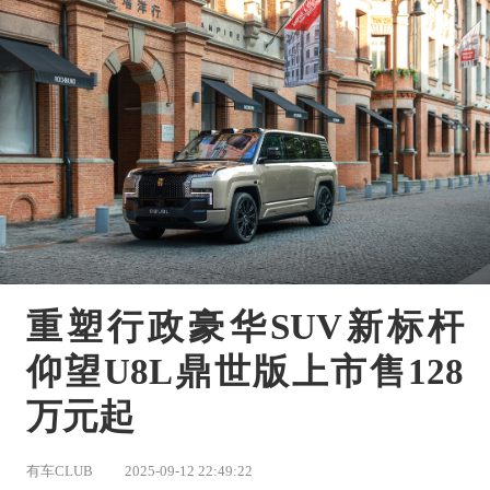
重塑行政豪华SUV新标杆 
仰望U8L鼎世版上市售128
万元起
有车CLUB
2025-09-12 22:49:22