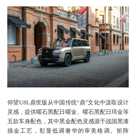
仰望U8L鼎世版从中国传统“鼎”文化中汲取设计
灵感，提供曜石黑配日曜金、曜石黑配日珥金等
五款车身配色，其中黑金配色灵感源于战国黑漆
描金工艺，彰显低调奢华的审美格调。矩阵