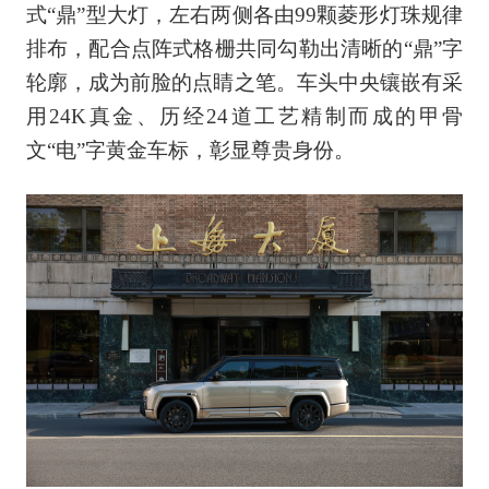
式“鼎”型大灯，左右两侧各由99颗菱形灯珠规律
排布，配合点阵式格栅共同勾勒出清晰的“鼎”字
轮廓，成为前脸的点睛之笔。车头中央镶嵌有采
用24K真金、历经24道工艺精制而成的甲骨
文“电”字黄金车标，彰显尊贵身份。