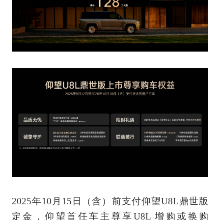
2025年10月15日（含）前支付仰望U8L鼎世版
定金，仰望首任车主尊享U8L 增购或换购