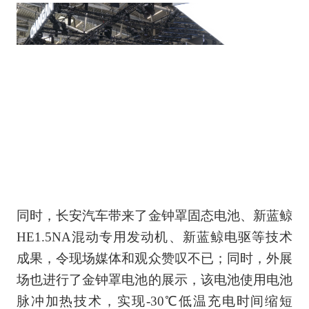
同时，长安汽车带来了金钟罩固态电池、新蓝鲸
HE1.5NA混动专用发动机、新蓝鲸电驱等技术
成果，令现场媒体和观众赞叹不已；同时，外展
场也进行了金钟罩电池的展示，该电池使用电池
脉冲加热技术，实现-30℃低温充电时间缩短