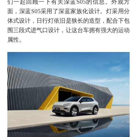
们一起回顾一下有关
深蓝
S05的信息
。外观方
面，深蓝S05采用了深蓝家族化设计。灯采用分
体式设计，日行灯依旧是狭长的造型，配合下包
围三段式进气口设计，让这台车拥有强大的运动
属性。