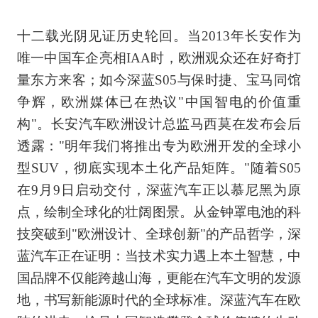
十二载光阴见证历史轮回。当2013年长安作为
唯一中国车企亮相IAA时，欧洲观众还在好奇打
量东方来客；如今深蓝S05与保时捷、宝马同馆
争辉，欧洲媒体已在热议"中国智电的价值重
构"。长安汽车欧洲设计总监马西莫在发布会后
透露："明年我们将推出专为欧洲开发的全球小
型SUV，彻底实现本土化产品矩阵。"随着S05
在9月9日启动交付，深蓝汽车正以慕尼黑为原
点，绘制全球化的壮阔图景。从金钟罩电池的科
技突破到"欧洲设计、全球创新"的产品哲学，深
蓝汽车正在证明：当技术实力遇上本土智慧，中
国品牌不仅能跨越山海，更能在汽车文明的发源
地，书写新能源时代的全球标准。深蓝汽车在欧