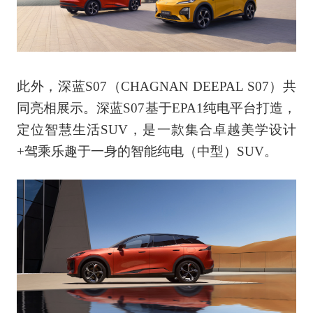
此外，深蓝S07（CHAGNAN DEEPAL S07）共
同亮相展示。深蓝S07基于EPA1纯电平台打造，
定位智慧生活SUV，是一款集合卓越美学设计
+驾乘乐趣于一身的智能纯电（中型）SUV。