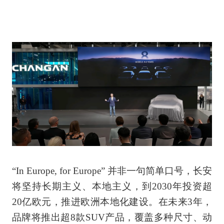
“In Europe, for Europe” 并非一句简单口号，长安
将坚持长期主义、本地主义，到2030年投资超
20亿欧元，推进欧洲本地化建设。在未来3年，
品牌将推出超8款SUV产品，覆盖多种尺寸、动