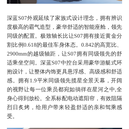
深蓝S07外观延续了家族式设计理念，拥有辨识
度极高的霸气造型，豪华舒适的智能座舱，领先
同级的配置。极致轴长比让S07拥有接近黄金分
割比例0.618的最佳车身体态。0.842的高宽比、
2900mm的越级轴距，让S07拥有同级领先的舒
适乘坐空间。深蓝S07中控台采用豪华游艇式环
抱设计，让整体内饰更具悬浮感、高级感和舒适
感。拥有1.9平米同级领先揽星全景天幕，开阔
的视野让每一位乘员都宛如徜徉在星河之中,全
身心得到放松。全系标配电动遮阳帘，有效阻隔
烈日炙烤，给用户带来轻盈舒适的亲和驾乘感
受。