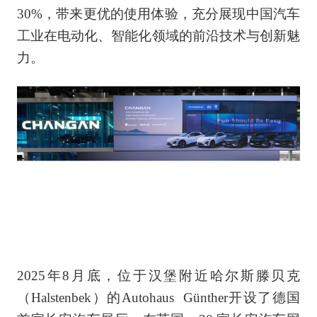
30%，带来更优的使用体验，充分展现中国汽车
工业在电动化、智能化领域的前沿技术与创新魅
力。
2025年8月底，位于汉堡附近哈尔斯滕贝克
（Halstenbek）的Autohaus Günther开设了德国