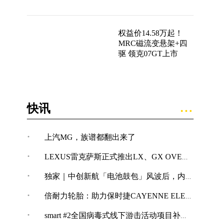
权益价14.58万起！
MRC磁流变悬架+四
驱 领克07GT上市
快讯
·
上汽MG，族谱都翻出来了
·
LEXUS雷克萨斯正式推出LX、GX OVERTRAIL“黑马藏金版”车型
·
独家｜中创新航「电池鼓包」风波后，内部紧急开展技术改革
·
倍耐力轮胎：助力保时捷CAYENNE ELECTRIC创纪录加速表现
·
smart #2全国病毒式线下游击活动项目补充公告