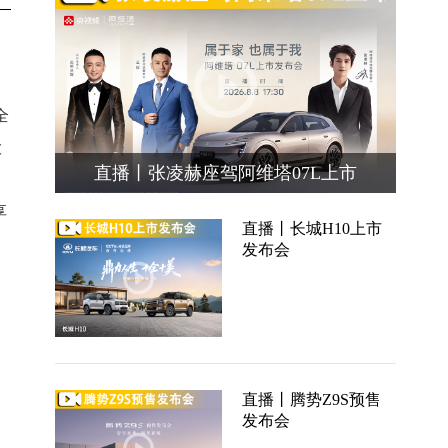
全
大
直播丨张凌赫座驾阿维塔07L上市
享
直播丨长城H10上市
发布会
直播丨腾势Z9S预售
发布会