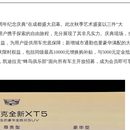
上市周年纪念庆典”在成都盛大启幕。此次秋季艺术盛宴以三件“大
与用户携手探索的自由旅程，充分展现了其非凡实力。庆典现场，
权益，为用户提供用车兜底保障；新增城市通勤也要豪华满配的
限时权益，包括同级最高10000元增换购补贴，与5000元定金抵
元。此外，凯迪拉克“蜂鸟俱乐部”面向所有车主开放招募，成为会员即可