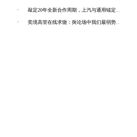
·
敲定20年全新合作周期，上汽与通用锚定“智电+全球化”合作新境
·
奕境高管在线求饶：舆论场中我们最弱势，打不还手骂不能还口