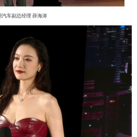
用汽车副总经理 薛海涛