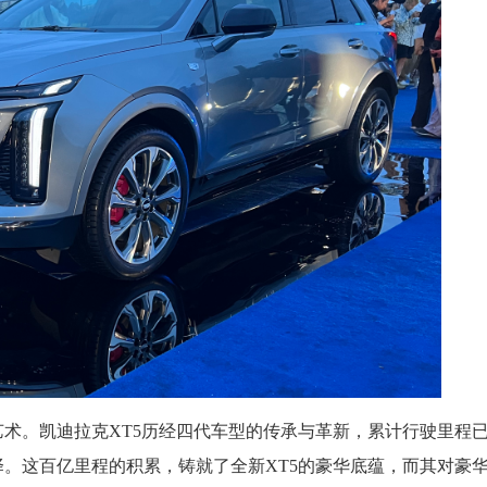
术。凯迪拉克XT5历经四代车型的传承与革新，累计行驶里程
选择。这百亿里程的积累，铸就了全新XT5的豪华底蕴，而其对豪